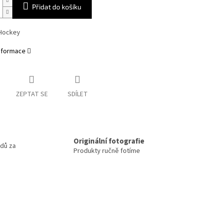
Přidat do košíku
 Hockey
informace
ZEPTAT SE
SDÍLET
m
Originální fotografie
odů za
Produkty ručně fotíme