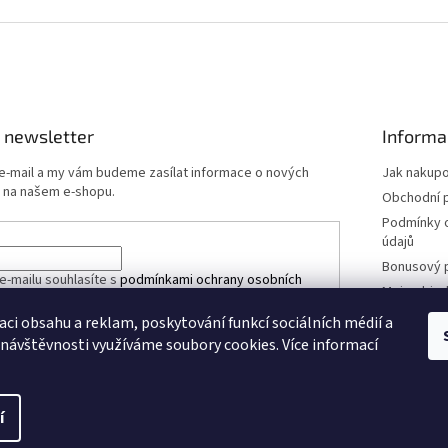
 newsletter
Informa
 e-mail a my vám budeme zasílat informace o nových
Jak nakup
 na našem e-shopu.
Obchodní 
Podmínky 
údajů
Bonusový 
e-mailu souhlasíte s
podmínkami ochrany osobních
Moje obje
aci obsahu a reklam, poskytování funkcí sociálních médií a
 návštěvnosti využíváme soubory cookies. Více informací
ÁSIT SE
í