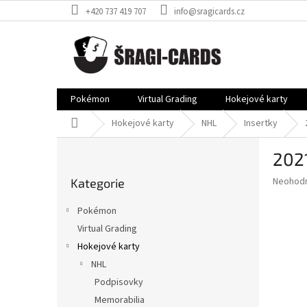
Přejít
+420 737 419 707
info@sragicards.cz
na
obsah
Pokémon
Virtual Grading
Hokejové karty
Domů
Hokejové karty
NHL
Insertky
P
2021
o
Přeskočit
s
Průměr
Neohod
Kategorie
kategorie
t
hodnoce
r
produkt
Pokémon
a
je
Virtual Grading
0,0
n
z
Hokejové karty
n
5
í
NHL
hvězdič
p
Podpisovky
a
Memorabilia