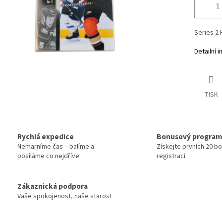
Series 2
Detailní 
TISK
Rychlá expedice
Bonusový progra
Nemarníme čas – balíme a
Získejte prvních 20 b
posíláme co nejdříve
registraci
Zákaznická podpora
Vaše spokojenost, naše starost