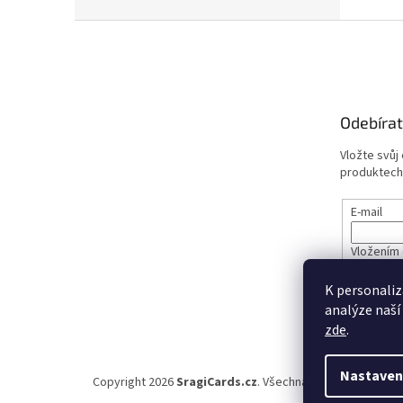
Z
á
p
a
t
Odebírat
í
Vložte svůj
produktech
E-mail
Vložením 
údajů
K personaliz
analýze naší
PŘIHL
zde
.
Nastaven
Copyright 2026
SragiCards.cz
. Všechna práva vyhrazena.