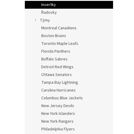
n
Insertky
e
Řadovky
l
Týmy
Montreal Canadiens
Boston Bruins
Toronto Maple Leafs
Florida Panthers
Buffalo Sabres
Detroit Red Wings
Ottawa Senators
Tampa Bay Lightning
Carolina Hurricanes
Columbus Blue Jackets
New Jersey Devils
New York Islanders
New York Rangers
Philadelphia Flyers