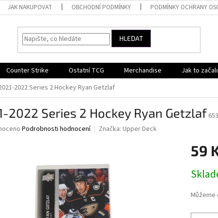
JAK NAKUPOVAT
OBCHODNÍ PODMÍNKY
PODMÍNKY OCHRANY OS
HLEDAT
Counter Strike
Ostatní TCG
Merchandise
Jak to začal
2021-2022 Series 2 Hockey Ryan Getzlaf
-2022 Series 2 Hockey Ryan Getzlaf
65
né
noceno
Podrobnosti hodnocení
Značka:
Upper Deck
ní
59 
u
Měrná
Skla
cena:
ek.
Můžeme d