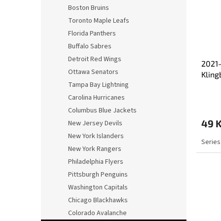
s
o
n
Boston Bruins
p
d
e
Toronto Maple Leafs
r
u
l
o
k
Florida Panthers
d
t
Buffalo Sabres
u
ů
Detroit Red Wings
2021-
k
Ottawa Senators
Kling
t
Tampa Bay Lightning
ů
Carolina Hurricanes
Columbus Blue Jackets
49 
New Jersey Devils
New York Islanders
Series
New York Rangers
Philadelphia Flyers
Pittsburgh Penguins
Washington Capitals
Chicago Blackhawks
Colorado Avalanche