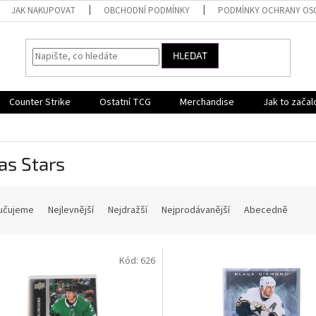
JAK NAKUPOVAT
OBCHODNÍ PODMÍNKY
PODMÍNKY OCHRANY OS
HLEDAT
Counter Strike
Ostatní TCG
Merchandise
Jak to začal
as Stars
učujeme
Nejlevnější
Nejdražší
Nejprodávanější
Abecedně
Kód:
626