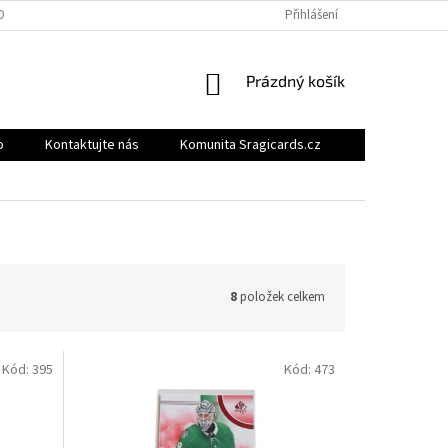
OBNÍCH ÚDAJŮ
BONUSOVÝ PROGRAM
MOJE OBJEDNÁVKA
Přihlášení
NÁKUPNÍ
Prázdný košík
KOŠÍK
o
Kontaktujte nás
Komunita Sragicards.cz
8
položek celkem
Kód:
395
Kód:
473