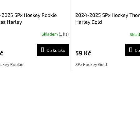
-2025 SPx Hockey Rookie
2024-2025 SPx Hockey Tho
as Harley
Harley Gold
Skladem
(1 ks)
Skla
Do košíku
Do
č
59 Kč
ockey Rookie
SPx Hockey Gold
O
v
l
á
d
a
c
í
p
r
v