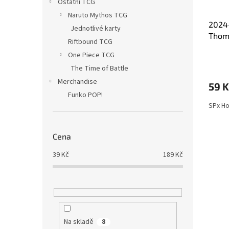
Ostatní TCG
Naruto Mythos TCG
2024
Jednotlivé karty
Thom
Riftbound TCG
One Piece TCG
The Time of Battle
Merchandise
59 K
Funko POP!
SPx H
Cena
39
Kč
189
Kč
Na skladě
8