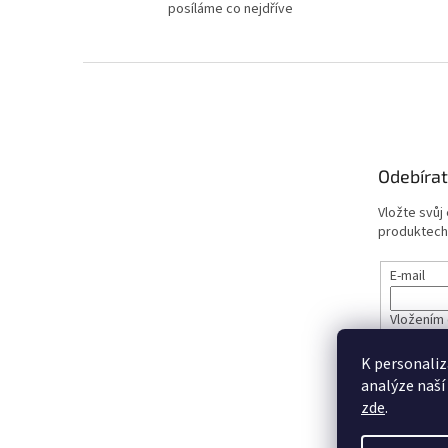
posíláme co nejdříve
Z
á
p
a
t
Odebírat
í
Vložte svůj
produktech
E-mail
Vložením 
údajů
K personaliz
analýze naší
PŘIHL
zde
.