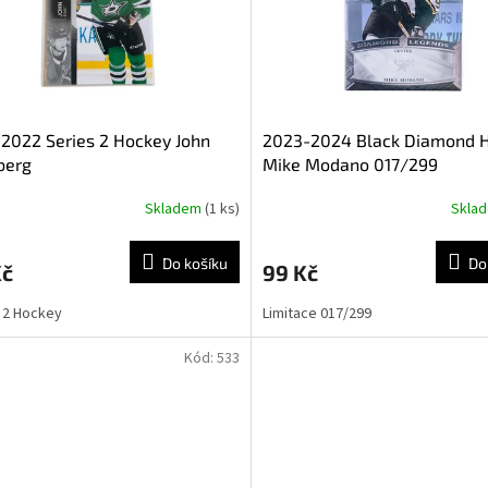
2022 Series 2 Hockey John
2023-2024 Black Diamond 
berg
Mike Modano 017/299
Skladem
(1 ks)
Skla
Do košíku
Do
Kč
99 Kč
 2 Hockey
Limitace 017/299
Kód:
533