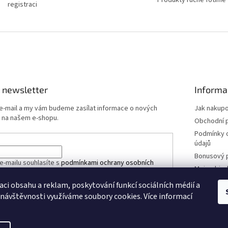
registraci
 newsletter
Informa
 e-mail a my vám budeme zasílat informace o nových
Jak nakup
 na našem e-shopu.
Obchodní 
Podmínky 
údajů
Bonusový 
e-mailu souhlasíte s
podmínkami ochrany osobních
Moje obje
aci obsahu a reklam, poskytování funkcí sociálních médií a
 návštěvnosti využíváme soubory cookies. Více informací
ÁSIT SE