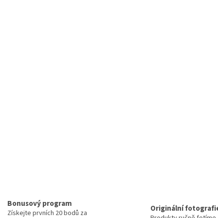
k
y
v
ý
p
i
s
u
Bonusový program
Originální fotografi
Získejte prvních 20 bodů za
Produkty ručně fotíme