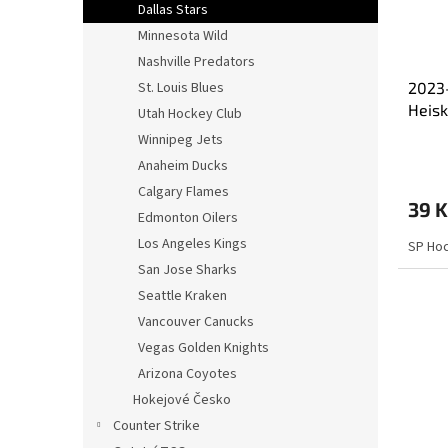
Dallas Stars
Minnesota Wild
Nashville Predators
St. Louis Blues
2023
Heis
Utah Hockey Club
Winnipeg Jets
Anaheim Ducks
Calgary Flames
39 K
Edmonton Oilers
Los Angeles Kings
SP Ho
San Jose Sharks
Seattle Kraken
Vancouver Canucks
Vegas Golden Knights
Arizona Coyotes
Hokejové Česko
Counter Strike