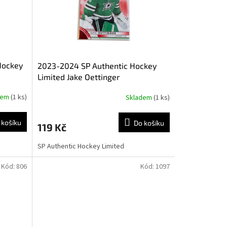
Hockey
2023-2024 SP Authentic Hockey
Limited Jake Oettinger
dem
(1 ks)
Skladem
(1 ks)
 košíku
Do košíku
119 Kč
SP Authentic Hockey Limited
Kód:
806
Kód:
1097