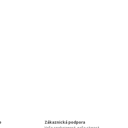
e
Zákaznická podpora
Vaše spokojenost, naše starost