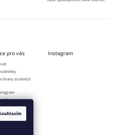
ce pro vás
Instagram
ovat
podmínky
ochrany osobních
program
dnávka
Souhlasím