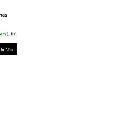
mas
dem
(1 ks)
 košíku