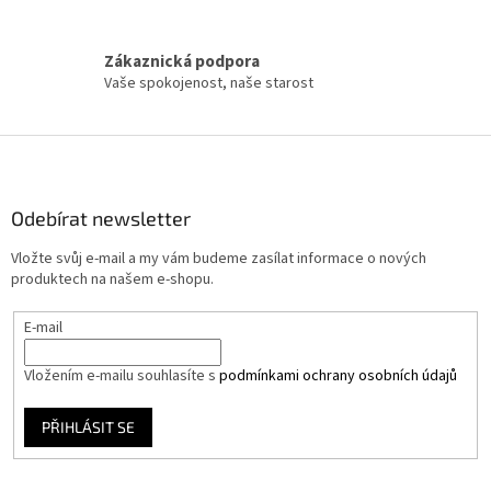
p
i
s
Zákaznická podpora
u
Vaše spokojenost, naše starost
Z
á
p
a
Odebírat newsletter
t
Vložte svůj e-mail a my vám budeme zasílat informace o nových
í
produktech na našem e-shopu.
E-mail
Vložením e-mailu souhlasíte s
podmínkami ochrany osobních údajů
PŘIHLÁSIT SE