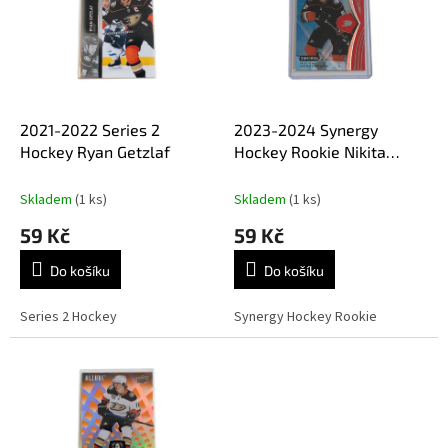
k
i
t
s
ů
p
r
o
d
2021-2022 Series 2
2023-2024 Synergy
u
Hockey Ryan Getzlaf
Hockey Rookie Nikita
k
Nesterenko
t
Skladem
(1 ks)
Skladem
(1 ks)
ů
59 Kč
59 Kč
Do košíku
Do košíku
Series 2 Hockey
Synergy Hockey Rookie