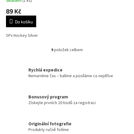
Skladem
(1 ks)
89 Kč
Do košíku
SPx Hockey Silver
9
položek celkem
O
v
l
á
Rychlá expedice
d
Nemarníme čas – balíme a posíláme co nejdříve
a
c
í
Bonusový program
p
Získejte prvních 20 bodů za registraci
r
v
k
y
Originální fotografie
v
Produkty ručně fotíme
ý