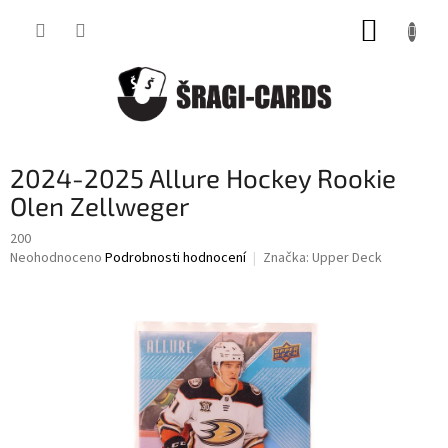
Přejít
NÁKUP
na
obsah
KOŠÍK
2024-2025 Allure Hockey Rookie
Olen Zellweger
200
Průměrné
Neohodnoceno
Podrobnosti hodnocení
Značka:
Upper Deck
hodnocení
produktu
je
0,0
z
5
hvězdiček.