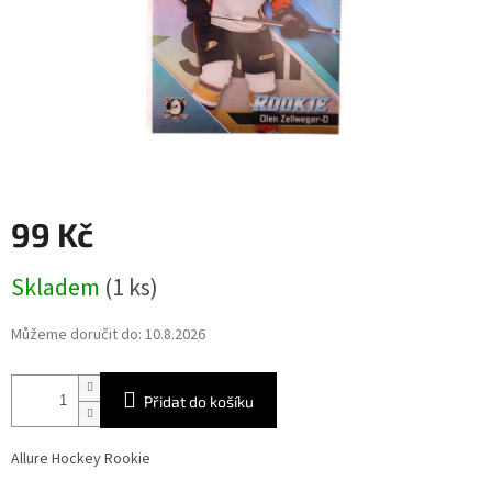
99 Kč
Měrná
Skladem
(1 ks)
cena:
Můžeme doručit do:
10.8.2026
Přidat do košíku
Allure Hockey Rookie