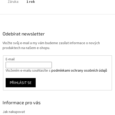
Záruka
:
1 rok
Z
á
p
a
Odebírat newsletter
t
Vložte svůj e-mail a my vám budeme zasílat informace o nových
í
produktech na našem e-shopu.
E-mail
Vložením e-mailu souhlasíte s
podmínkami ochrany osobních údajů
PŘIHLÁSIT SE
Informace pro vás
Jak nakupovat