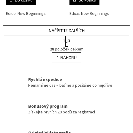
Edice: New Beginnings
Edice: New Beginnings
NAČÍST 12 DALŠÍCH
S
1
3
t
O
r
28
položek celkem
v
á
l
NAHORU
n
á
k
d
o
v
a
á
Rychlá expedice
c
n
í
Nemarníme čas – balíme a posíláme co nejdříve
í
p
r
v
Bonusový program
k
Získejte prvních 20 bodů za registraci
y
v
ý
p