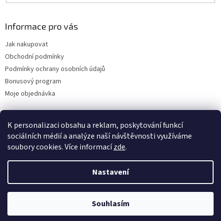
Informace pro vás
Jak nakupovat
Obchodní podmínky
Podmínky ochrany osobních údajů
Bonusový program
Moje objednávka
K personalizaci obsahu a reklam, poskytování funkcí
Instagram
sociálních médií a analýze naší návštěvnosti využíváme
soubory cookies. Více informací
zde
.
Nastavení
Vytvořil Shoptet
Souhlasím
Copyright 2026
SragiCards.cz
. Všechna práva vyhrazena.