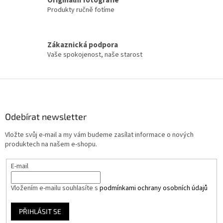
Originální fotografie
i
Produkty ručně fotíme
s
u
Zákaznická podpora
Vaše spokojenost, naše starost
Z
á
p
a
Odebírat newsletter
t
Vložte svůj e-mail a my vám budeme zasílat informace o nových
í
produktech na našem e-shopu.
E-mail
Vložením e-mailu souhlasíte s
podmínkami ochrany osobních údajů
PŘIHLÁSIT SE