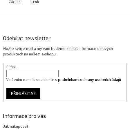
Záruka
:
1 rok
Z
á
p
a
Odebírat newsletter
t
Vložte svůj e-mail a my vám budeme zasílat informace o nových
í
produktech na našem e-shopu.
E-mail
Vložením e-mailu souhlasíte s
podmínkami ochrany osobních údajů
PŘIHLÁSIT SE
Informace pro vás
Jak nakupovat