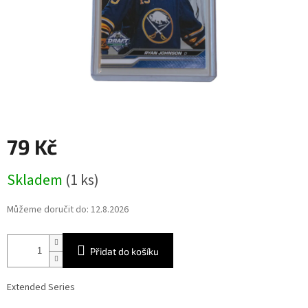
79 Kč
Měrná
Skladem
(1 ks)
cena:
Můžeme doručit do:
12.8.2026
Přidat do košíku
Extended Series