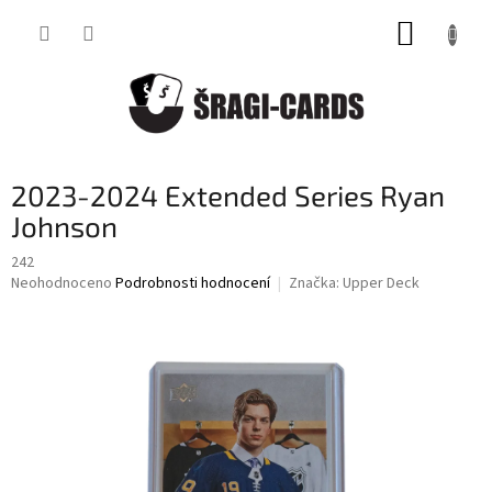
Přejít
NÁKUP
na
obsah
KOŠÍK
2023-2024 Extended Series Ryan
Johnson
242
Průměrné
Neohodnoceno
Podrobnosti hodnocení
Značka:
Upper Deck
hodnocení
produktu
je
0,0
z
5
hvězdiček.