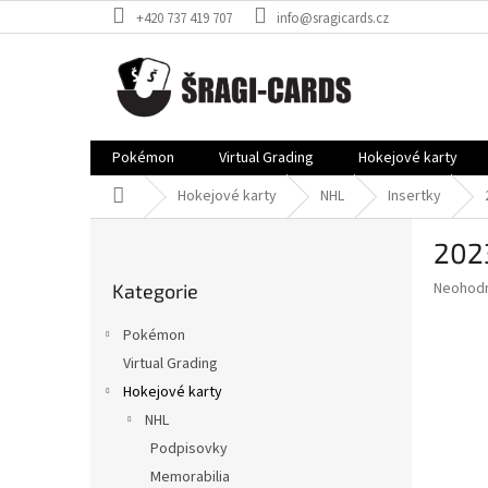
Přejít
+420 737 419 707
info@sragicards.cz
na
obsah
Pokémon
Virtual Grading
Hokejové karty
Domů
Hokejové karty
NHL
Insertky
P
202
o
Přeskočit
s
Průměr
Neohod
Kategorie
kategorie
t
hodnoce
r
produkt
Pokémon
a
je
Virtual Grading
0,0
n
z
Hokejové karty
n
5
í
NHL
hvězdič
p
Podpisovky
a
Memorabilia