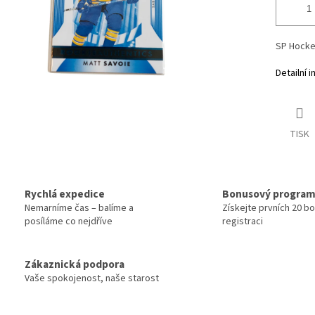
SP Hocke
Detailní 
TISK
Rychlá expedice
Bonusový progra
Nemarníme čas – balíme a
Získejte prvních 20 b
posíláme co nejdříve
registraci
Zákaznická podpora
Vaše spokojenost, naše starost