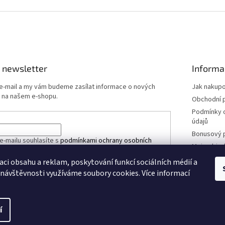
 newsletter
Informa
 e-mail a my vám budeme zasílat informace o nových
Jak nakup
 na našem e-shopu.
Obchodní 
Podmínky 
údajů
Bonusový 
e-mailu souhlasíte s
podmínkami ochrany osobních
Moje obje
aci obsahu a reklam, poskytování funkcí sociálních médií a
 návštěvnosti využíváme soubory cookies. Více informací
ÁSIT SE
í