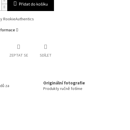
Přidat do košíku
y RookieAuthentics
informace
ZEPTAT SE
SDÍLET
m
Originální fotografie
odů za
Produkty ručně fotíme