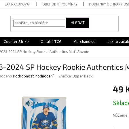
JAK NAKUPOVAT
OBCHODNÍ PODMÍNKY
PODMÍNKY OCHRANY OS
HLEDAT
Counter Strike
Ostatní TCG
Merchandise
Jak to začal
2023-2024 SP Hockey Rookie Authentics Matt Savoie
3-2024 SP Hockey Rookie Authentics M
né
noceno
Podrobnosti hodnocení
Značka:
Upper Deck
ní
49 
u
Měrná
Skla
cena:
ek.
Můžeme d