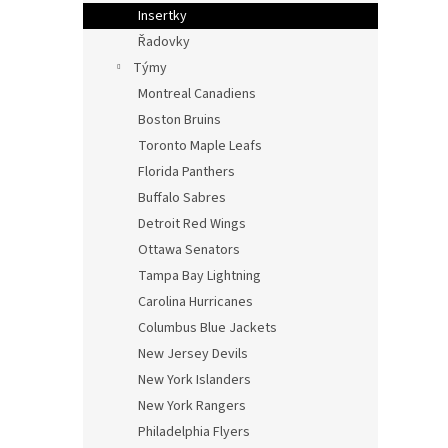
n
Insertky
e
Řadovky
l
Týmy
Montreal Canadiens
Boston Bruins
Toronto Maple Leafs
Florida Panthers
Buffalo Sabres
Detroit Red Wings
Ottawa Senators
Tampa Bay Lightning
Carolina Hurricanes
Columbus Blue Jackets
New Jersey Devils
New York Islanders
New York Rangers
Philadelphia Flyers