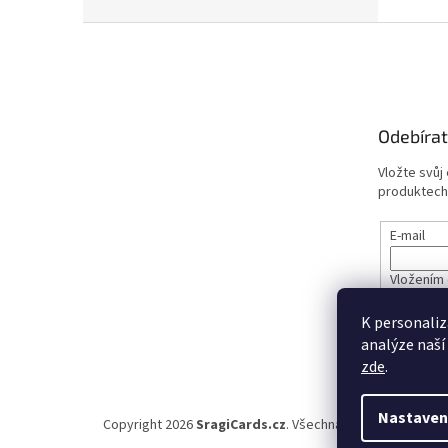
Z
á
p
a
t
Odebírat
í
Vložte svůj
produktech
E-mail
Vložením 
údajů
K personaliz
analýze naší
PŘIHL
zde
.
Nastaven
Copyright 2026
SragiCards.cz
. Všechna práva vyhrazena.