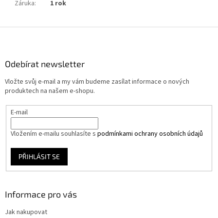
Záruka
:
1 rok
Z
á
p
a
Odebírat newsletter
t
Vložte svůj e-mail a my vám budeme zasílat informace o nových
í
produktech na našem e-shopu.
E-mail
Vložením e-mailu souhlasíte s
podmínkami ochrany osobních údajů
PŘIHLÁSIT SE
Informace pro vás
Jak nakupovat