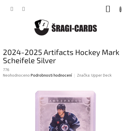
Přejít
NÁKUP
na
obsah
KOŠÍK
2024-2025 Artifacts Hockey Mark
Scheifele Silver
776
Průměrné
Neohodnoceno
Podrobnosti hodnocení
Značka:
Upper Deck
hodnocení
produktu
je
0,0
z
5
hvězdiček.