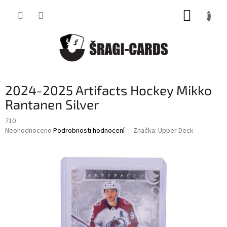
Přejít
NÁKUP
na
obsah
KOŠÍK
2024-2025 Artifacts Hockey Mikko
Rantanen Silver
710
Průměrné
Neohodnoceno
Podrobnosti hodnocení
Značka:
Upper Deck
hodnocení
produktu
je
0,0
z
5
hvězdiček.