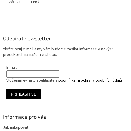
Záruka
:
1 rok
Z
á
p
a
Odebírat newsletter
t
Vložte svůj e-mail a my vám budeme zasílat informace o nových
í
produktech na našem e-shopu.
E-mail
Vložením e-mailu souhlasíte s
podmínkami ochrany osobních údajů
PŘIHLÁSIT SE
Informace pro vás
Jak nakupovat