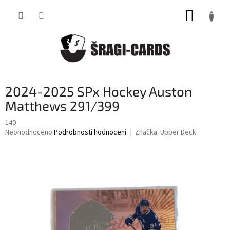
Přejít
NÁKUP
na
obsah
KOŠÍK
2024-2025 SPx Hockey Auston
Matthews 291/399
140
Průměrné
Neohodnoceno
Podrobnosti hodnocení
Značka:
Upper Deck
hodnocení
produktu
je
0,0
z
5
hvězdiček.