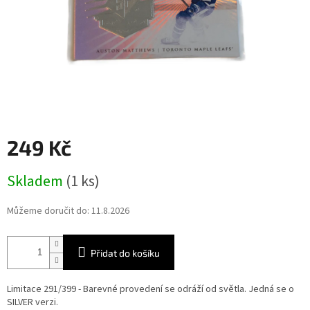
249 Kč
Měrná
Skladem
(1 ks)
cena:
Můžeme doručit do:
11.8.2026
Přidat do košíku
Limitace 291/399 - Barevné provedení se odráží od světla. Jedná se o
SILVER verzi.