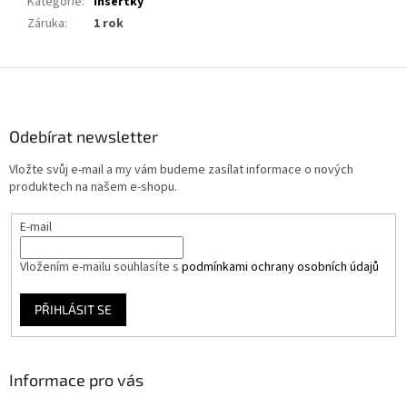
Kategorie
:
Insertky
Záruka
:
1 rok
Z
á
p
a
Odebírat newsletter
t
Vložte svůj e-mail a my vám budeme zasílat informace o nových
í
produktech na našem e-shopu.
E-mail
Vložením e-mailu souhlasíte s
podmínkami ochrany osobních údajů
PŘIHLÁSIT SE
Informace pro vás