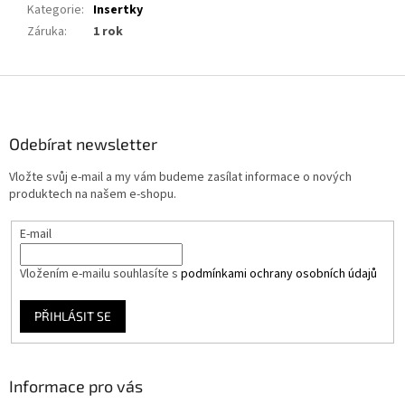
Kategorie
:
Insertky
Záruka
:
1 rok
Z
á
p
a
Odebírat newsletter
t
Vložte svůj e-mail a my vám budeme zasílat informace o nových
í
produktech na našem e-shopu.
E-mail
Vložením e-mailu souhlasíte s
podmínkami ochrany osobních údajů
PŘIHLÁSIT SE
Informace pro vás