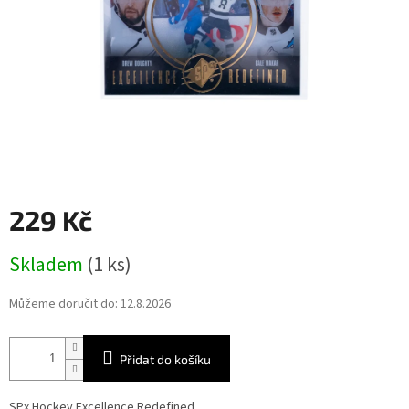
229 Kč
Měrná
Skladem
(1 ks)
cena:
Můžeme doručit do:
12.8.2026
Přidat do košíku
SPx Hockey Excellence Redefined