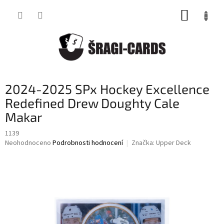
Přejít
NÁKUP
na
obsah
KOŠÍK
2024-2025 SPx Hockey Excellence
Redefined Drew Doughty Cale
Makar
1139
Průměrné
Neohodnoceno
Podrobnosti hodnocení
Značka:
Upper Deck
hodnocení
produktu
je
0,0
z
5
hvězdiček.