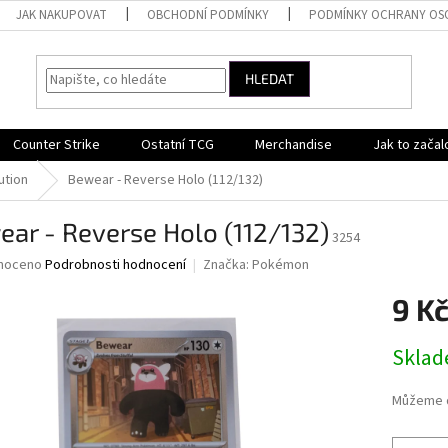
JAK NAKUPOVAT
OBCHODNÍ PODMÍNKY
PODMÍNKY OCHRANY OS
HLEDAT
Counter Strike
Ostatní TCG
Merchandise
Jak to začal
ution
Bewear - Reverse Holo (112/132)
ar - Reverse Holo (112/132)
3254
né
noceno
Podrobnosti hodnocení
Značka:
Pokémon
ní
9 K
u
Měrná
Skla
cena:
ek.
Můžeme d