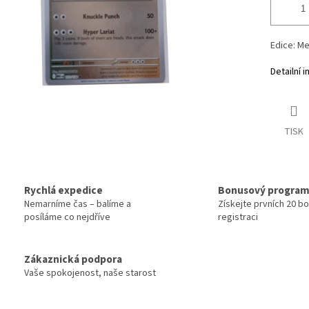
Edice: Me
Detailní 
TISK
Rychlá expedice
Bonusový progra
Nemarníme čas – balíme a
Získejte prvních 20 b
posíláme co nejdříve
registraci
Zákaznická podpora
Vaše spokojenost, naše starost