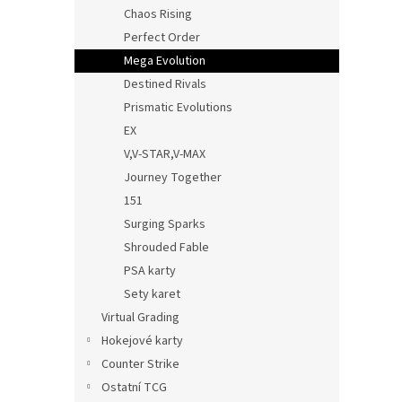
n
Chaos Rising
e
Perfect Order
l
Mega Evolution
Destined Rivals
Prismatic Evolutions
EX
V,V-STAR,V-MAX
Journey Together
151
Surging Sparks
Shrouded Fable
PSA karty
Sety karet
Virtual Grading
Hokejové karty
Counter Strike
Ostatní TCG