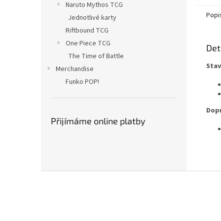
Naruto Mythos TCG
Popi
Jednotlivé karty
Riftbound TCG
One Piece TCG
Det
The Time of Battle
Stav
Merchandise
Funko POP!
Dopr
Přijímáme online platby
Z
á
p
a
t