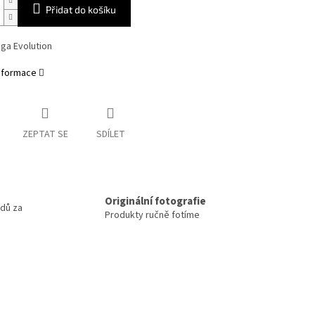
Přidat do košíku
ga Evolution
informace
ZEPTAT SE
SDÍLET
m
Originální fotografie
odů za
Produkty ručně fotíme