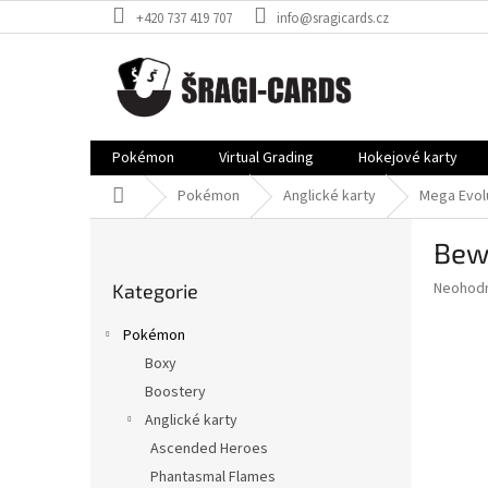
Přejít
+420 737 419 707
info@sragicards.cz
na
obsah
Pokémon
Virtual Grading
Hokejové karty
Domů
Pokémon
Anglické karty
Mega Evol
P
Bewe
o
Přeskočit
s
Průměr
Neohod
Kategorie
kategorie
t
hodnoce
r
produkt
Pokémon
a
je
Boxy
0,0
n
z
Boostery
n
5
í
Anglické karty
hvězdič
p
Ascended Heroes
a
Phantasmal Flames