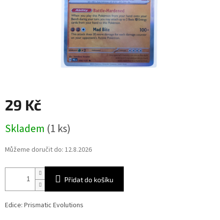
29 Kč
Měrná
Skladem
(1 ks)
cena:
Můžeme doručit do:
12.8.2026
Přidat do košíku
Edice: Prismatic Evolutions