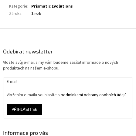
Kategorie
:
Prismatic Evolutions
Záruka
:
1 rok
Z
á
p
a
Odebírat newsletter
t
Vložte svůj e-mail a my vám budeme zasílat informace o nových
í
produktech na našem e-shopu.
E-mail
Vložením e-mailu souhlasíte s
podmínkami ochrany osobních údajů
PŘIHLÁSIT SE
Informace pro vás