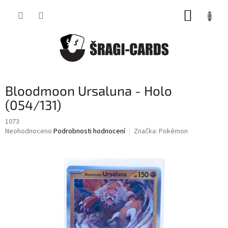
Přejít
NÁKUP
na
obsah
KOŠÍK
Bloodmoon Ursaluna - Holo
(054/131)
1073
Průměrné
Neohodnoceno
Podrobnosti hodnocení
Značka:
Pokémon
hodnocení
produktu
je
0,0
z
5
hvězdiček.