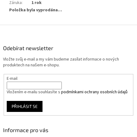
Záruka
:
1 rok
Položka byla vyprodána…
Z
á
p
a
Odebírat newsletter
t
Vložte svůj e-mail a my vám budeme zasílat informace o nových
í
produktech na našem e-shopu.
E-mail
Vložením e-mailu souhlasíte s
podmínkami ochrany osobních údajů
PŘIHLÁSIT SE
Informace pro vás