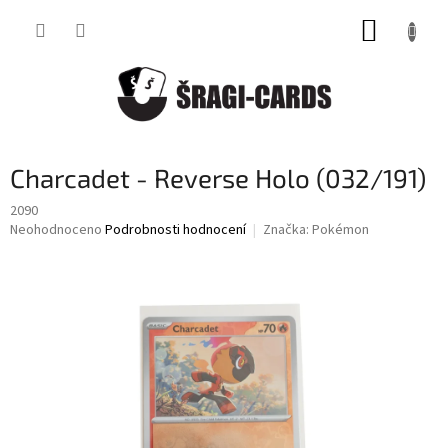
Přejít
NÁKUP
na
obsah
KOŠÍK
Charcadet - Reverse Holo (032/191)
2090
Průměrné
Neohodnoceno
Podrobnosti hodnocení
Značka:
Pokémon
hodnocení
produktu
je
0,0
z
5
hvězdiček.