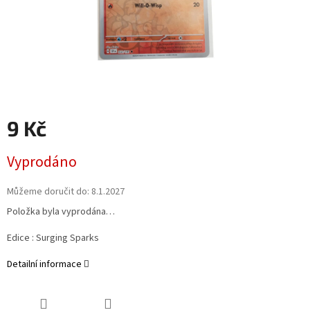
9 Kč
Měrná
Vyprodáno
cena:
Můžeme doručit do:
8.1.2027
Položka byla vyprodána…
Edice :
Surging Sparks
Detailní informace