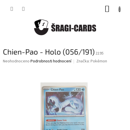
Přejít
NÁKUP
na
obsah
KOŠÍK
Chien-Pao - Holo (056/191)
2195
Průměrné
Neohodnoceno
Podrobnosti hodnocení
Značka:
Pokémon
hodnocení
produktu
je
0,0
z
5
hvězdiček.