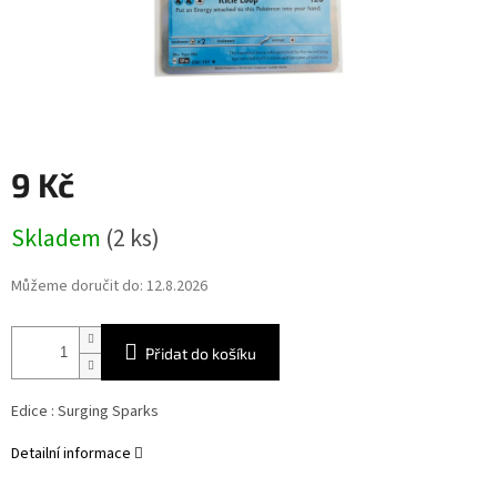
9 Kč
Měrná
Skladem
(2 ks)
cena:
Můžeme doručit do:
12.8.2026
Přidat do košíku
Edice :
Surging Sparks
Detailní informace