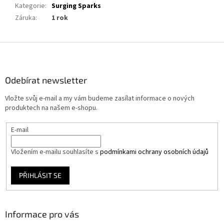
Kategorie
:
Surging Sparks
Záruka
:
1 rok
Z
á
p
a
Odebírat newsletter
t
Vložte svůj e-mail a my vám budeme zasílat informace o nových
í
produktech na našem e-shopu.
E-mail
Vložením e-mailu souhlasíte s
podmínkami ochrany osobních údajů
PŘIHLÁSIT SE
Informace pro vás