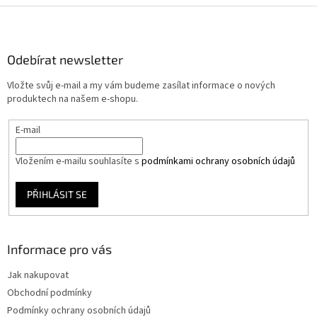
Z
á
p
a
Odebírat newsletter
t
Vložte svůj e-mail a my vám budeme zasílat informace o nových
í
produktech na našem e-shopu.
E-mail
Vložením e-mailu souhlasíte s
podmínkami ochrany osobních údajů
PŘIHLÁSIT SE
Informace pro vás
Jak nakupovat
Obchodní podmínky
Podmínky ochrany osobních údajů