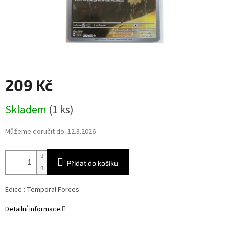
209 Kč
Měrná
Skladem
(1 ks)
cena:
Můžeme doručit do:
12.8.2026
Přidat do košíku
Edice :
Temporal Forces
Detailní informace