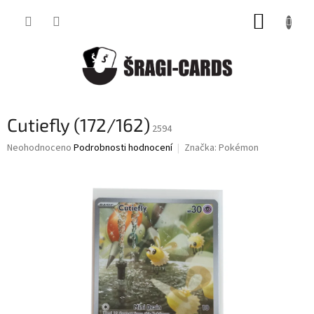
Přejít
NÁKUP
na
obsah
KOŠÍK
Cutiefly (172/162)
2594
Průměrné
Neohodnoceno
Podrobnosti hodnocení
Značka:
Pokémon
hodnocení
produktu
je
0,0
z
5
hvězdiček.