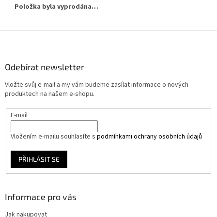
Položka byla vyprodána…
Z
á
p
a
Odebírat newsletter
t
Vložte svůj e-mail a my vám budeme zasílat informace o nových
í
produktech na našem e-shopu.
E-mail
Vložením e-mailu souhlasíte s
podmínkami ochrany osobních údajů
PŘIHLÁSIT SE
Informace pro vás
Jak nakupovat