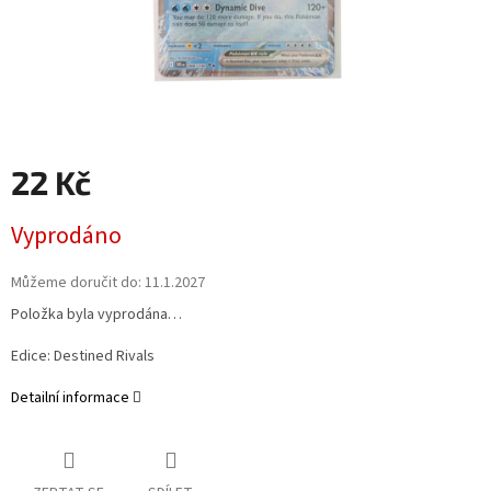
22 Kč
Měrná
Vyprodáno
cena:
Můžeme doručit do:
11.1.2027
Položka byla vyprodána…
Edice: Destined Rivals
Detailní informace