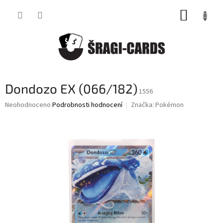
Přejít
NÁKUP
na
obsah
KOŠÍK
Dondozo EX (066/182)
1556
Průměrné
Neohodnoceno
Podrobnosti hodnocení
Značka:
Pokémon
hodnocení
produktu
je
0,0
z
5
hvězdiček.