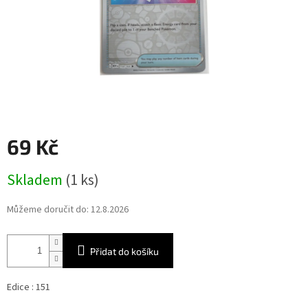
69 Kč
Měrná
Skladem
(1 ks)
cena:
Můžeme doručit do:
12.8.2026
Přidat do košíku
Edice : 151