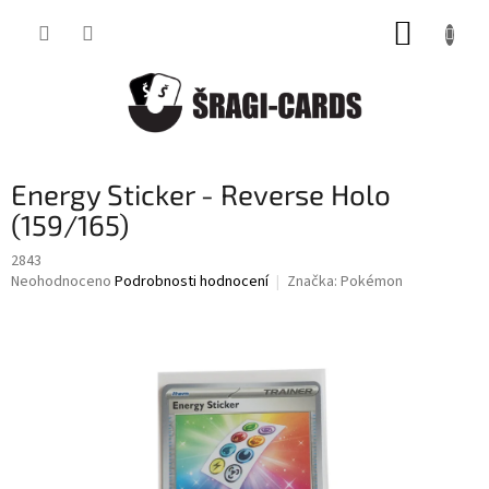
Přejít
NÁKUP
na
obsah
KOŠÍK
Energy Sticker - Reverse Holo
(159/165)
2843
Průměrné
Neohodnoceno
Podrobnosti hodnocení
Značka:
Pokémon
hodnocení
produktu
je
0,0
z
5
hvězdiček.