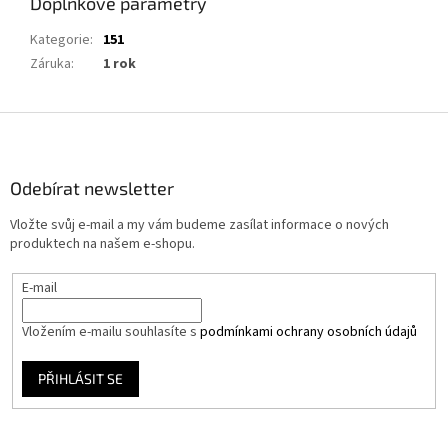
Doplňkové parametry
Kategorie
:
151
Záruka
:
1 rok
Z
á
p
a
Odebírat newsletter
t
Vložte svůj e-mail a my vám budeme zasílat informace o nových
í
produktech na našem e-shopu.
E-mail
Vložením e-mailu souhlasíte s
podmínkami ochrany osobních údajů
PŘIHLÁSIT SE