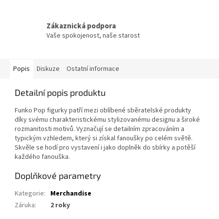
Zákaznická podpora
Vaše spokojenost, naše starost
Popis
Diskuze
Ostatní informace
Detailní popis produktu
Funko Pop figurky patří mezi oblíbené sběratelské produkty
díky svému charakteristickému stylizovanému designu a široké
rozmanitosti motivů. Vyznačují se detailním zpracováním a
typickým vzhledem, který si získal fanoušky po celém světě.
Skvěle se hodí pro vystavení i jako doplněk do sbírky a potěší
každého fanouška.
Doplňkové parametry
Kategorie
:
Merchandise
Záruka
:
2 roky