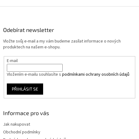
Z
á
p
a
Odebírat newsletter
t
Vložte svůj e-mail a my vám budeme zasílat informace o nových
í
produktech na našem e-shopu.
E-mail
Vložením e-mailu souhlasíte s
podmínkami ochrany osobních údajů
PŘIHLÁSIT SE
Informace pro vás
Jak nakupovat
Obchodní podmínky