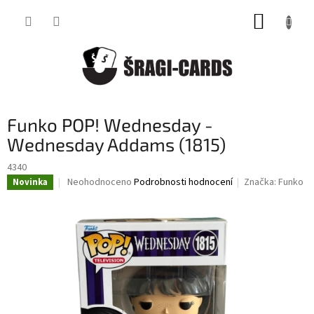
Přejít
NÁKUP
na
obsah
KOŠÍK
Funko POP! Wednesday -
Wednesday Addams (1815)
4340
Průměrné
Neohodnoceno
Podrobnosti hodnocení
Značka:
Funko
Novinka
hodnocení
produktu
je
0,0
z
5
hvězdiček.