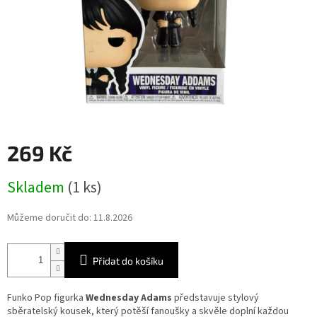
269 Kč
Měrná
Skladem
(1 ks)
cena:
Můžeme doručit do:
11.8.2026
Přidat do košíku
Funko Pop figurka
Wednesday Adams
představuje stylový
sběratelský kousek, který potěší fanoušky a skvěle doplní každou