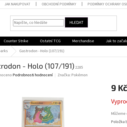
JAK NAKUPOVAT
OBCHODNÍ PODMÍNKY
PODMÍNKY OCHRANY OS
HLEDAT
Counter Strike
Ostatní TCG
Merchandise
Jak to začal
parks
Gastrodon - Holo (107/191)
rodon - Holo (107/191)
2285
né
noceno
Podrobnosti hodnocení
Značka:
Pokémon
ní
9 K
u
Měrná
Vypro
cena:
ek.
Můžeme d
Položka 