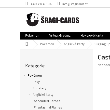
Přejít
+420 737 419 707
info@sragicards.cz
na
obsah
Pokémon
Virtual Grading
Hokejové karty
Domů
Pokémon
Anglické karty
Surging S
P
Gast
o
Přeskočit
s
Průměr
Neohod
Kategorie
kategorie
t
hodnoce
r
produkt
Pokémon
a
je
Boxy
0,0
n
z
Boostery
n
5
í
Anglické karty
hvězdič
p
Ascended Heroes
a
Phantasmal Flames