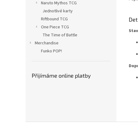
Naruto Mythos TCG
Jednotlivé karty
Det
Riftbound TCG
One Piece TCG
Stav
The Time of Battle
Merchandise
Funko POP!
Dopr
Přijímáme online platby
Z
á