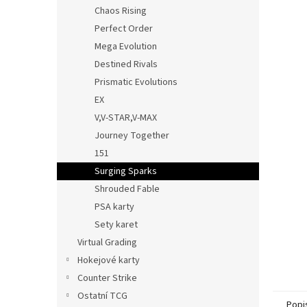
n
Chaos Rising
e
Perfect Order
l
Mega Evolution
Destined Rivals
Prismatic Evolutions
EX
V,V-STAR,V-MAX
Journey Together
151
Surging Sparks
Shrouded Fable
PSA karty
Sety karet
Virtual Grading
Hokejové karty
Counter Strike
Ostatní TCG
Popi