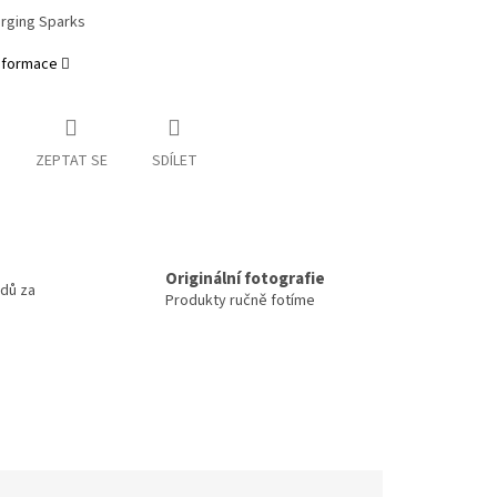
rging Sparks
informace
ZEPTAT SE
SDÍLET
m
Originální fotografie
odů za
Produkty ručně fotíme