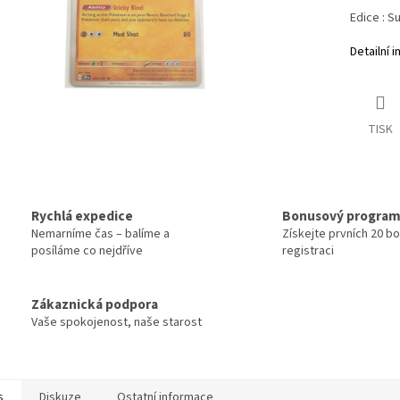
Edice :
Su
Detailní 
TISK
Rychlá expedice
Bonusový progra
Nemarníme čas – balíme a
Získejte prvních 20 b
posíláme co nejdříve
registraci
Zákaznická podpora
Vaše spokojenost, naše starost
s
Diskuze
Ostatní informace