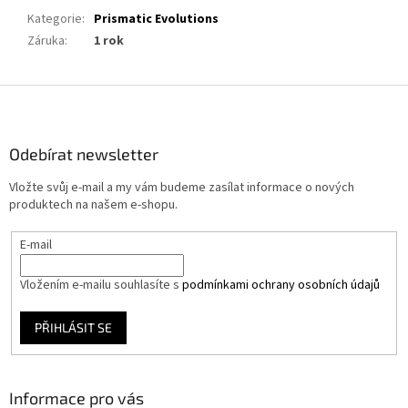
Kategorie
:
Prismatic Evolutions
Záruka
:
1 rok
Z
á
p
a
Odebírat newsletter
t
Vložte svůj e-mail a my vám budeme zasílat informace o nových
í
produktech na našem e-shopu.
E-mail
Vložením e-mailu souhlasíte s
podmínkami ochrany osobních údajů
PŘIHLÁSIT SE
Informace pro vás