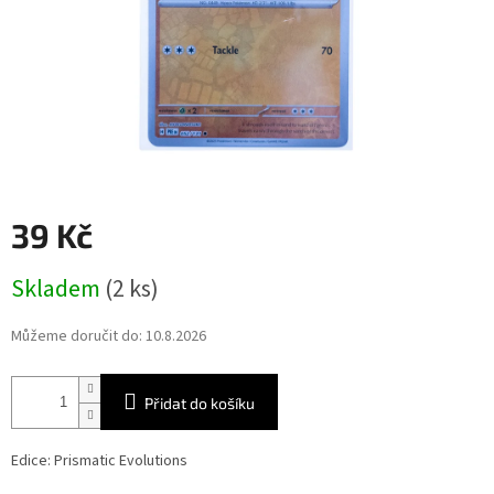
39 Kč
Měrná
Skladem
(2 ks)
cena:
Můžeme doručit do:
10.8.2026
Přidat do košíku
Edice: Prismatic Evolutions