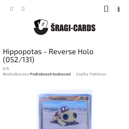
Přejít
NÁKUP
na
obsah
KOŠÍK
Hippopotas - Reverse Holo
(052/131)
878
Průměrné
Neohodnoceno
Podrobnosti hodnocení
Značka:
Pokémon
hodnocení
produktu
je
0,0
z
5
hvězdiček.