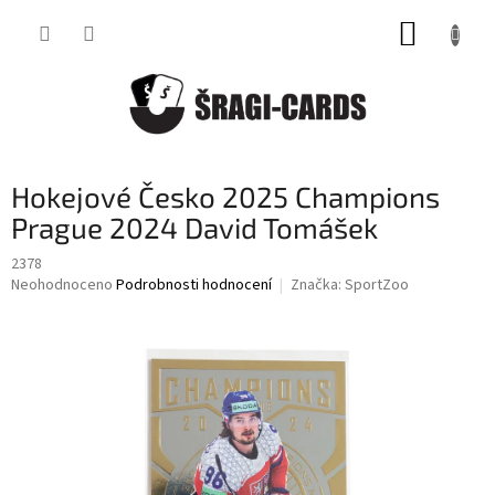
Přejít
NÁKUP
na
obsah
KOŠÍK
Hokejové Česko 2025 Champions
Prague 2024 David Tomášek
2378
Průměrné
Neohodnoceno
Podrobnosti hodnocení
Značka:
SportZoo
hodnocení
produktu
je
0,0
z
5
hvězdiček.