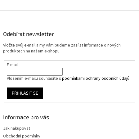
Z
á
p
a
Odebírat newsletter
t
Vložte svůj e-mail a my vám budeme zasílat informace o nových
í
produktech na našem e-shopu.
E-mail
Vložením e-mailu souhlasíte s
podmínkami ochrany osobních údajů
PŘIHLÁSIT SE
Informace pro vás
Jak nakupovat
Obchodní podmínky