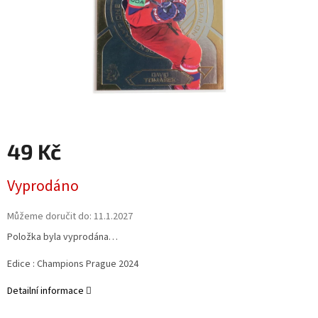
49 Kč
Měrná
Vyprodáno
cena:
Můžeme doručit do:
11.1.2027
Položka byla vyprodána…
Edice : Champions Prague 2024
Detailní informace