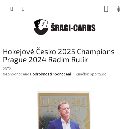
Přejít
NÁKUP
na
obsah
KOŠÍK
Hokejové Česko 2025 Champions
Prague 2024 Radim Rulík
2372
Průměrné
Neohodnoceno
Podrobnosti hodnocení
Značka:
SportZoo
hodnocení
produktu
je
0,0
z
5
hvězdiček.