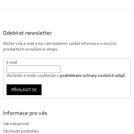
Z
á
p
a
Odebírat newsletter
t
Vložte svůj e-mail a my vám budeme zasílat informace o nových
í
produktech na našem e-shopu.
E-mail
Vložením e-mailu souhlasíte s
podmínkami ochrany osobních údajů
PŘIHLÁSIT SE
Informace pro vás
Jak nakupovat
Obchodní podmínky