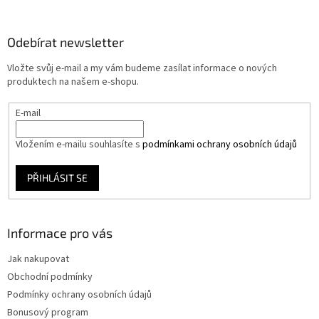
á
p
a
Odebírat newsletter
t
Vložte svůj e-mail a my vám budeme zasílat informace o nových
í
produktech na našem e-shopu.
E-mail
Vložením e-mailu souhlasíte s
podmínkami ochrany osobních údajů
PŘIHLÁSIT SE
Informace pro vás
Jak nakupovat
Obchodní podmínky
Podmínky ochrany osobních údajů
Bonusový program