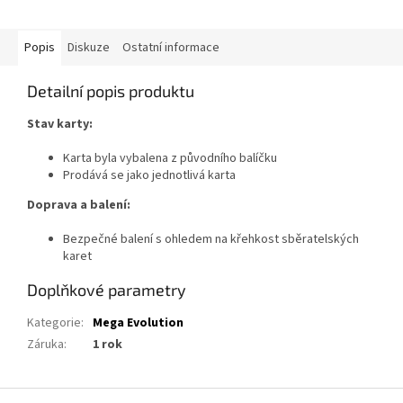
Popis
Diskuze
Ostatní informace
Detailní popis produktu
Stav karty:
Karta byla vybalena z původního balíčku
Prodává se jako jednotlivá karta
Doprava a balení:
Bezpečné balení s ohledem na křehkost sběratelských
karet
Doplňkové parametry
Kategorie
:
Mega Evolution
Záruka
:
1 rok
Z