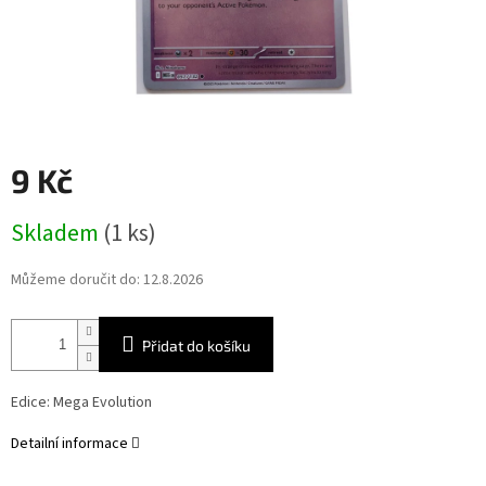
9 Kč
Měrná
Skladem
(1 ks)
cena:
Můžeme doručit do:
12.8.2026
Přidat do košíku
Edice: Mega Evolution
Detailní informace