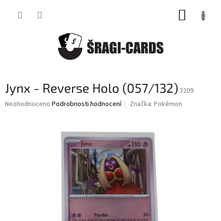
Přejít
NÁKUP
na
obsah
KOŠÍK
Jynx - Reverse Holo (057/132)
3209
Průměrné
Neohodnoceno
Podrobnosti hodnocení
Značka:
Pokémon
hodnocení
produktu
je
0,0
z
5
hvězdiček.