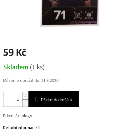
59 Kč
Měrná
Skladem
(1 ks)
cena:
Můžeme doručit do:
11.8.2026
Přidat do košíku
Edice: Arcology
Detailní informace