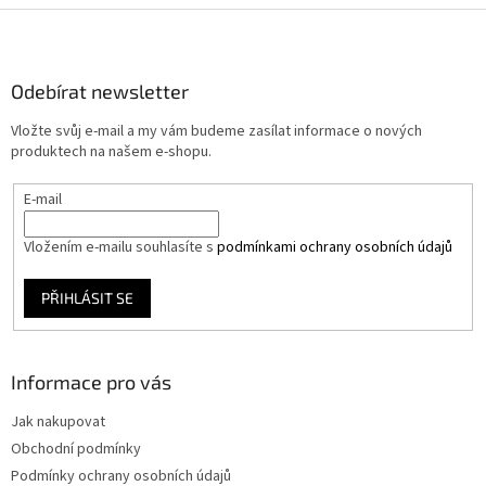
Z
á
p
a
Odebírat newsletter
t
Vložte svůj e-mail a my vám budeme zasílat informace o nových
í
produktech na našem e-shopu.
E-mail
Vložením e-mailu souhlasíte s
podmínkami ochrany osobních údajů
PŘIHLÁSIT SE
Informace pro vás
Jak nakupovat
Obchodní podmínky
Podmínky ochrany osobních údajů