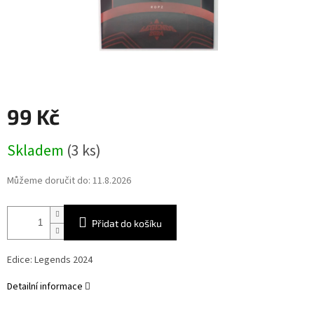
99 Kč
Měrná
Skladem
(3 ks)
cena:
Můžeme doručit do:
11.8.2026
Přidat do košíku
Edice: Legends 2024
Detailní informace