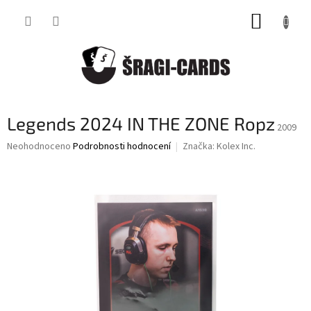
Přejít
NÁKUP
na
obsah
KOŠÍK
Legends 2024 IN THE ZONE Ropz
2009
Průměrné
Neohodnoceno
Podrobnosti hodnocení
Značka:
Kolex Inc.
hodnocení
produktu
je
0,0
z
5
hvězdiček.