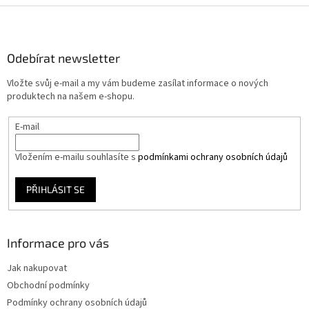
Z
á
p
a
Odebírat newsletter
t
Vložte svůj e-mail a my vám budeme zasílat informace o nových
í
produktech na našem e-shopu.
E-mail
Vložením e-mailu souhlasíte s
podmínkami ochrany osobních údajů
PŘIHLÁSIT SE
Informace pro vás
Jak nakupovat
Obchodní podmínky
Podmínky ochrany osobních údajů