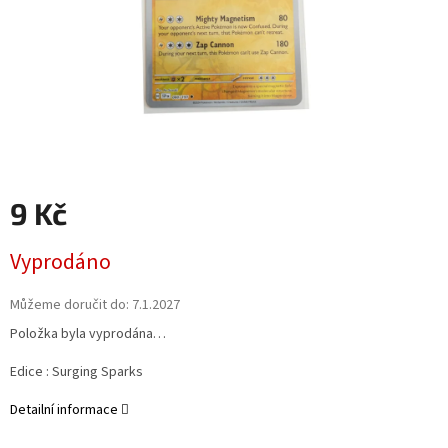
9 Kč
Měrná
Vyprodáno
cena:
Můžeme doručit do:
7.1.2027
Položka byla vyprodána…
Edice :
Surging Sparks
Detailní informace