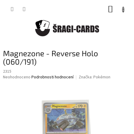
Přejít
NÁKUP
na
obsah
KOŠÍK
Magnezone - Reverse Holo
(060/191)
2315
Průměrné
Neohodnoceno
Podrobnosti hodnocení
Značka:
Pokémon
hodnocení
produktu
je
0,0
z
5
hvězdiček.