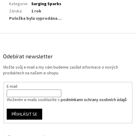
Kategorie
:
Surging Sparks
Záruka
:
1 rok
Položka byla vyprodána…
Z
á
p
a
Odebírat newsletter
t
Vložte svůj e-mail a my vám budeme zasílat informace o nových
í
produktech na našem e-shopu.
E-mail
Vložením e-mailu souhlasíte s
podmínkami ochrany osobních údajů
PŘIHLÁSIT SE