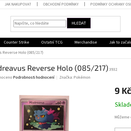
JAK NAKUPOVAT
OBCHODNÍ PODMÍNKY
PODMÍNKY OCHRANY OS
HLEDAT
Counter Strike
Ostatní TCG
Merchandise
Jak to začal
s Reverse Holo (085/217)
dreavus Reverse Holo (085/217)
3932
né
noceno
Podrobnosti hodnocení
Značka:
Pokémon
ní
9 K
u
Měrná
Skla
cena:
ek.
Můžeme d