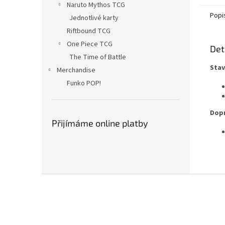
Naruto Mythos TCG
Popi
Jednotlivé karty
Riftbound TCG
One Piece TCG
Det
The Time of Battle
Stav
Merchandise
Funko POP!
Dopr
Přijímáme online platby
Z
á
p
a
t