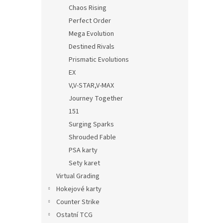
n
Chaos Rising
e
Perfect Order
l
Mega Evolution
Destined Rivals
Prismatic Evolutions
EX
V,V-STAR,V-MAX
Journey Together
151
Surging Sparks
Shrouded Fable
PSA karty
Sety karet
Virtual Grading
Hokejové karty
Counter Strike
Ostatní TCG