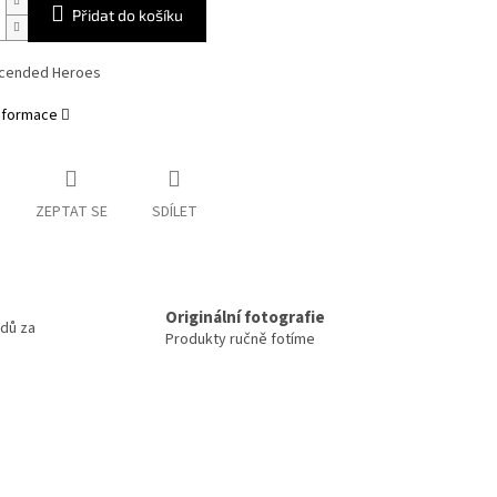
Přidat do košíku
scended Heroes
informace
ZEPTAT SE
SDÍLET
m
Originální fotografie
odů za
Produkty ručně fotíme