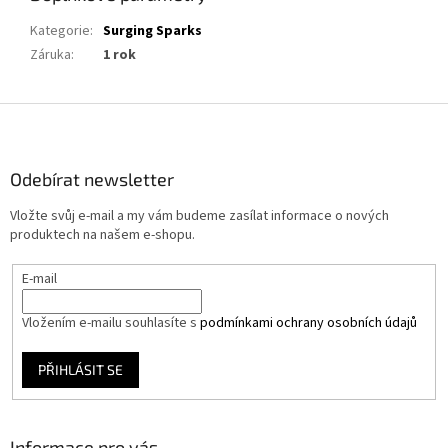
Kategorie
:
Surging Sparks
Záruka
:
1 rok
Z
á
p
a
Odebírat newsletter
t
Vložte svůj e-mail a my vám budeme zasílat informace o nových
í
produktech na našem e-shopu.
E-mail
Vložením e-mailu souhlasíte s
podmínkami ochrany osobních údajů
PŘIHLÁSIT SE
Informace pro vás