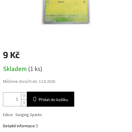
9 Kč
Měrná
Skladem
(1 ks)
cena:
Můžeme doručit do:
12.8.2026
Přidat do košíku
Edice :
Surging Sparks
Detailní informace