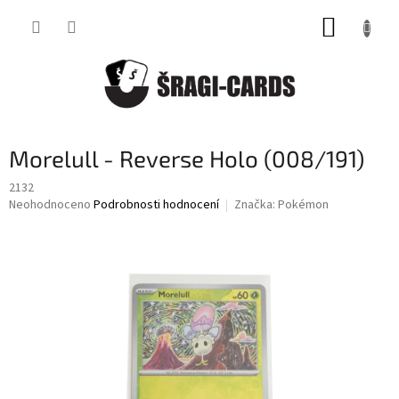
Přejít
NÁKUP
na
obsah
KOŠÍK
Morelull - Reverse Holo (008/191)
2132
Průměrné
Neohodnoceno
Podrobnosti hodnocení
Značka:
Pokémon
hodnocení
produktu
je
0,0
z
5
hvězdiček.