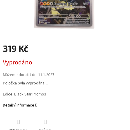
319 Kč
Měrná
Vyprodáno
cena:
Můžeme doručit do:
11.1.2027
Položka byla vyprodána…
Edice: Black Star Promos
Detailní informace