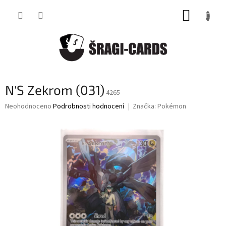
Přejít
NÁKUP
na
obsah
KOŠÍK
N'S Zekrom (031)
4265
Průměrné
Neohodnoceno
Podrobnosti hodnocení
Značka:
Pokémon
hodnocení
produktu
je
0,0
z
5
hvězdiček.