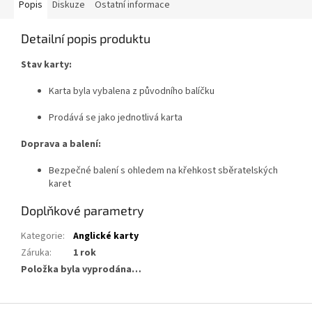
Popis
Diskuze
Ostatní informace
Detailní popis produktu
Stav karty:
Karta byla vybalena z původního balíčku
Prodává se jako jednotlivá karta
Doprava a balení:
Bezpečné balení s ohledem na křehkost sběratelských
karet
Doplňkové parametry
Kategorie
:
Anglické karty
Záruka
:
1 rok
Položka byla vyprodána…
Z