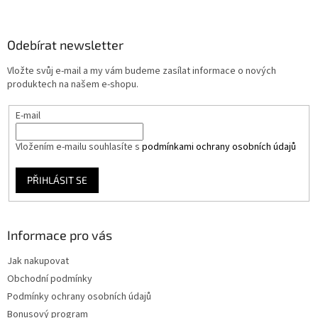
á
p
a
Odebírat newsletter
t
Vložte svůj e-mail a my vám budeme zasílat informace o nových
í
produktech na našem e-shopu.
E-mail
Vložením e-mailu souhlasíte s
podmínkami ochrany osobních údajů
PŘIHLÁSIT SE
Informace pro vás
Jak nakupovat
Obchodní podmínky
Podmínky ochrany osobních údajů
Bonusový program