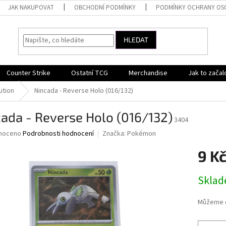
JAK NAKUPOVAT
OBCHODNÍ PODMÍNKY
PODMÍNKY OCHRANY OS
HLEDAT
Counter Strike
Ostatní TCG
Merchandise
Jak to začal
ution
Nincada - Reverse Holo (016/132)
ada - Reverse Holo (016/132)
3404
né
noceno
Podrobnosti hodnocení
Značka:
Pokémon
ní
9 K
u
Měrná
Skla
cena:
ek.
Můžeme d