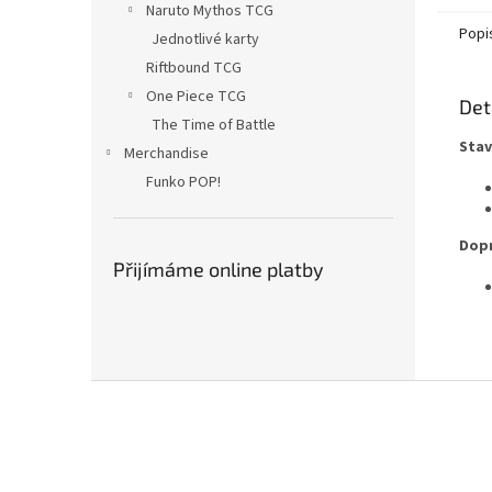
Naruto Mythos TCG
Popi
Jednotlivé karty
Riftbound TCG
One Piece TCG
Det
The Time of Battle
Stav
Merchandise
Funko POP!
Dopr
Přijímáme online platby
Z
á
p
a
t