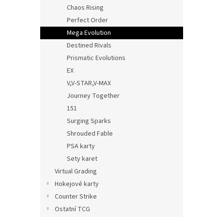
n
Chaos Rising
e
Perfect Order
l
Mega Evolution
Destined Rivals
Prismatic Evolutions
EX
V,V-STAR,V-MAX
Journey Together
151
Surging Sparks
Shrouded Fable
PSA karty
Sety karet
Virtual Grading
Hokejové karty
Counter Strike
Ostatní TCG