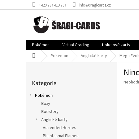
Přejít
+420 737 419 707
info@sragicards.cz
na
obsah
Pokémon
Virtual Grading
Hokejové karty
Domů
Pokémon
Anglické karty
Mega Evol
P
Ninc
o
Přeskočit
s
Průměr
Neohod
Kategorie
kategorie
t
hodnoce
r
produkt
Pokémon
a
je
Boxy
0,0
n
z
Boostery
n
5
í
Anglické karty
hvězdič
p
Ascended Heroes
a
Phantasmal Flames