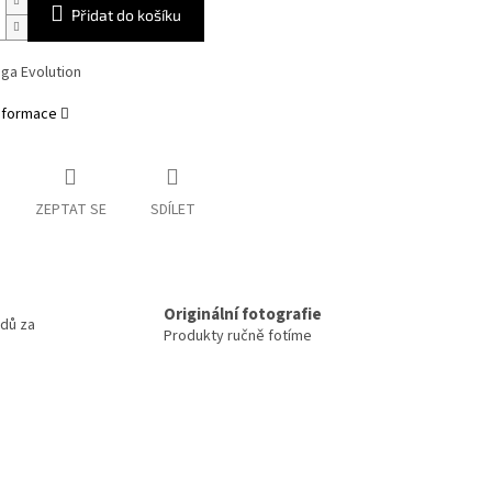
Přidat do košíku
ga Evolution
informace
ZEPTAT SE
SDÍLET
m
Originální fotografie
odů za
Produkty ručně fotíme