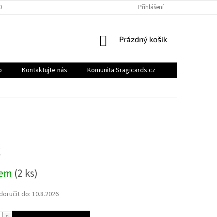
OBNÍCH ÚDAJŮ
BONUSOVÝ PROGRAM
MOJE OBJEDNÁVKA
Přihlášení
NÁKUPNÍ
Prázdný košík
KOŠÍK
o
Kontaktujte nás
Komunita Sragicards.cz
č
dem
(2 ks)
oručit do:
10.8.2026