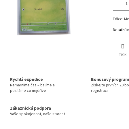
Edice: Me
Detailní 
TISK
Rychlá expedice
Bonusový progra
Nemarníme čas – balíme a
Získejte prvních 20 b
posíláme co nejdříve
registraci
Zákaznická podpora
Vaše spokojenost, naše starost