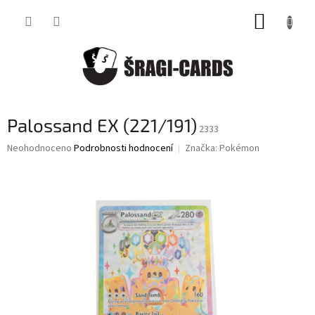
Přejít
NÁKUP
na
obsah
KOŠÍK
Palossand EX (221/191)
2333
Průměrné
Neohodnoceno
Podrobnosti hodnocení
Značka:
Pokémon
hodnocení
produktu
je
0,0
z
5
hvězdiček.