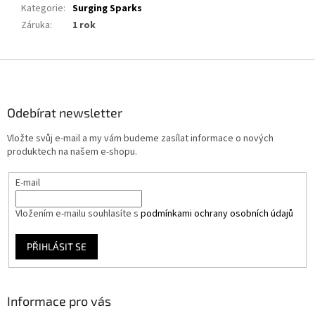
Kategorie
:
Surging Sparks
Záruka
:
1 rok
Z
á
p
a
Odebírat newsletter
t
Vložte svůj e-mail a my vám budeme zasílat informace o nových
í
produktech na našem e-shopu.
E-mail
Vložením e-mailu souhlasíte s
podmínkami ochrany osobních údajů
PŘIHLÁSIT SE
Informace pro vás