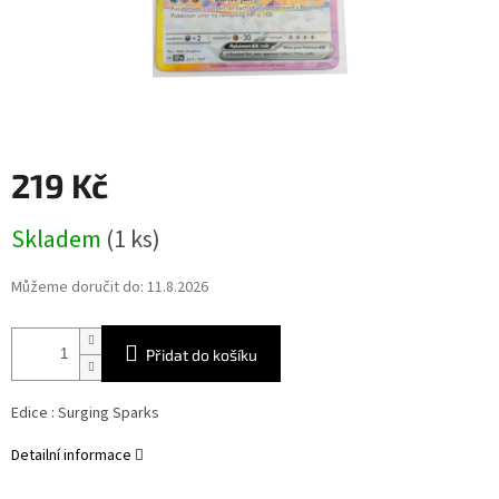
219 Kč
Měrná
Skladem
(1 ks)
cena:
Můžeme doručit do:
11.8.2026
Přidat do košíku
Edice :
Surging Sparks
Detailní informace