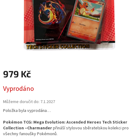
979 Kč
Měrná
Vyprodáno
cena:
Můžeme doručit do:
7.1.2027
Položka byla vyprodána…
Pokémon TCG: Mega Evolution: Ascended Heroes Tech Sticker
Collection –Charmander
přináší stylovou sběratelskou kolekci pro
všechny fanoušky Pokémonů.