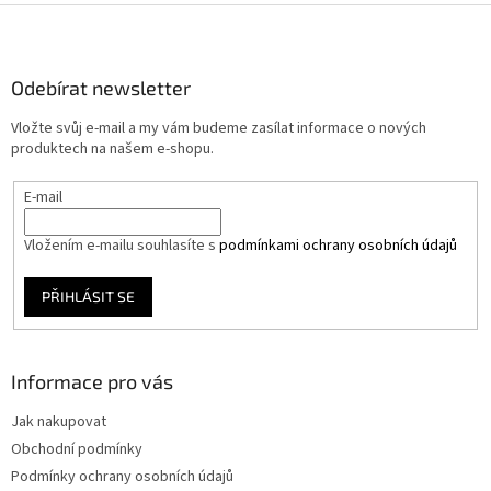
Z
á
p
a
Odebírat newsletter
t
Vložte svůj e-mail a my vám budeme zasílat informace o nových
í
produktech na našem e-shopu.
E-mail
Vložením e-mailu souhlasíte s
podmínkami ochrany osobních údajů
PŘIHLÁSIT SE
Informace pro vás
Jak nakupovat
Obchodní podmínky
Podmínky ochrany osobních údajů