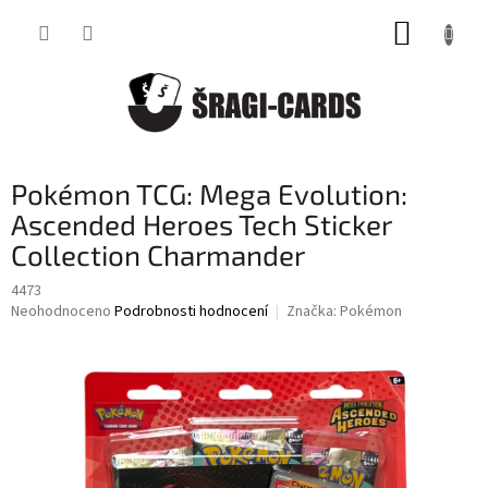
Přejít
NÁKUP
na
obsah
KOŠÍK
Pokémon TCG: Mega Evolution:
Ascended Heroes Tech Sticker
Collection Charmander
4473
Průměrné
Neohodnoceno
Podrobnosti hodnocení
Značka:
Pokémon
hodnocení
produktu
je
0,0
z
5
hvězdiček.