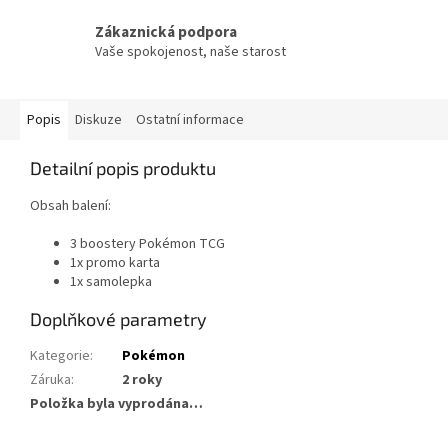
Zákaznická podpora
Vaše spokojenost, naše starost
Popis
Diskuze
Ostatní informace
Detailní popis produktu
Obsah balení:
3 boostery Pokémon TCG
1x promo karta
1x samolepka
Doplňkové parametry
Kategorie
:
Pokémon
Záruka
:
2 roky
Položka byla vyprodána…