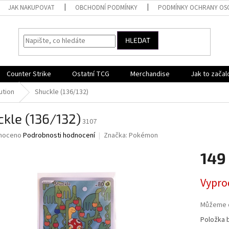
JAK NAKUPOVAT
OBCHODNÍ PODMÍNKY
PODMÍNKY OCHRANY OS
HLEDAT
Counter Strike
Ostatní TCG
Merchandise
Jak to začal
ution
Shuckle (136/132)
kle (136/132)
3107
né
noceno
Podrobnosti hodnocení
Značka:
Pokémon
ní
149
u
Měrná
Vypro
cena:
ek.
Můžeme d
Položka 