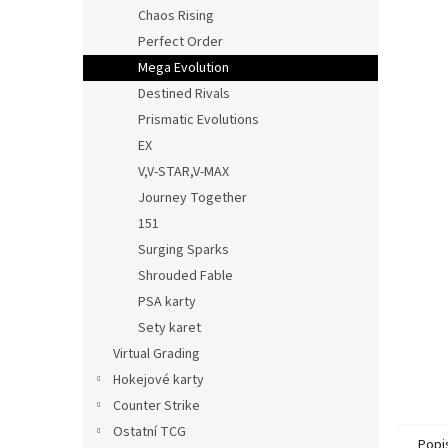
n
Chaos Rising
e
Perfect Order
l
Mega Evolution
Destined Rivals
Prismatic Evolutions
EX
V,V-STAR,V-MAX
Journey Together
151
Surging Sparks
Shrouded Fable
PSA karty
Sety karet
Virtual Grading
Hokejové karty
Counter Strike
Ostatní TCG
Popi