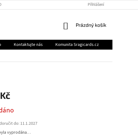
OBNÍCH ÚDAJŮ
BONUSOVÝ PROGRAM
MOJE OBJEDNÁVKA
Přihlášení
NÁKUPNÍ
Prázdný košík
KOŠÍK
o
Kontaktujte nás
Komunita Sragicards.cz
 Kč
dáno
oručit do:
11.1.2027
byla vyprodána…