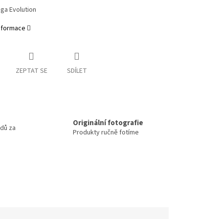
ga Evolution
informace
ZEPTAT SE
SDÍLET
m
Originální fotografie
odů za
Produkty ručně fotíme