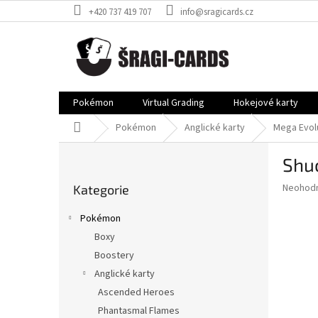
Přejít
+420 737 419 707
info@sragicards.cz
na
obsah
Pokémon
Virtual Grading
Hokejové karty
Domů
Pokémon
Anglické karty
Mega Evol
P
Shuc
o
Přeskočit
s
Průměr
Neohod
Kategorie
kategorie
t
hodnoce
r
produkt
Pokémon
a
je
Boxy
0,0
n
z
Boostery
n
5
í
Anglické karty
hvězdič
p
Ascended Heroes
a
Phantasmal Flames