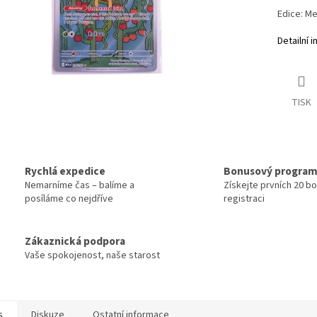
Edice: Me
Detailní 
TISK
Rychlá expedice
Bonusový progra
Nemarníme čas – balíme a
Získejte prvních 20 b
posíláme co nejdříve
registraci
Zákaznická podpora
Vaše spokojenost, naše starost
s
Diskuze
Ostatní informace