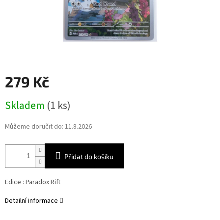
279 Kč
Měrná
Skladem
(1 ks)
cena:
Můžeme doručit do:
11.8.2026
Přidat do košíku
Edice :
Paradox Rift
Detailní informace