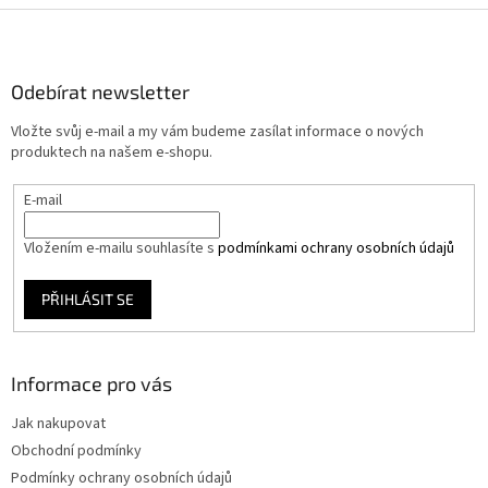
Z
á
p
a
Odebírat newsletter
t
Vložte svůj e-mail a my vám budeme zasílat informace o nových
í
produktech na našem e-shopu.
E-mail
Vložením e-mailu souhlasíte s
podmínkami ochrany osobních údajů
PŘIHLÁSIT SE
Informace pro vás
Jak nakupovat
Obchodní podmínky
Podmínky ochrany osobních údajů