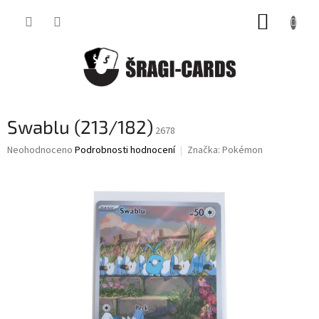
Přejít
NÁKUP
na
obsah
KOŠÍK
Swablu (213/182)
2678
Průměrné
Neohodnoceno
Podrobnosti hodnocení
Značka:
Pokémon
hodnocení
produktu
je
0,0
z
5
hvězdiček.