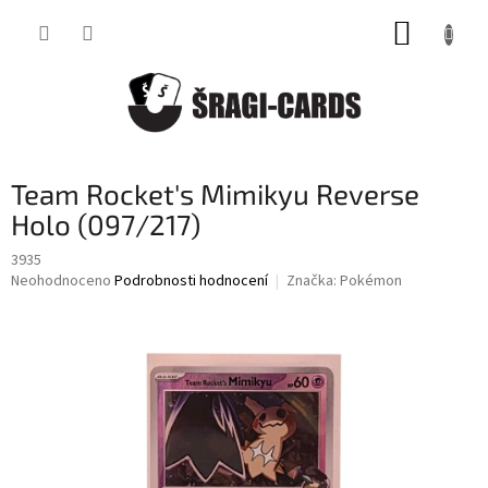
Přejít
NÁKUP
na
obsah
KOŠÍK
Team Rocket's Mimikyu Reverse
Holo (097/217)
3935
Průměrné
Neohodnoceno
Podrobnosti hodnocení
Značka:
Pokémon
hodnocení
produktu
je
0,0
z
5
hvězdiček.