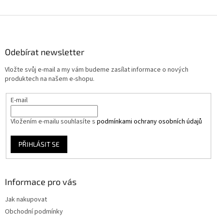
Z
á
p
a
Odebírat newsletter
t
Vložte svůj e-mail a my vám budeme zasílat informace o nových
í
produktech na našem e-shopu.
E-mail
Vložením e-mailu souhlasíte s
podmínkami ochrany osobních údajů
PŘIHLÁSIT SE
Informace pro vás
Jak nakupovat
Obchodní podmínky