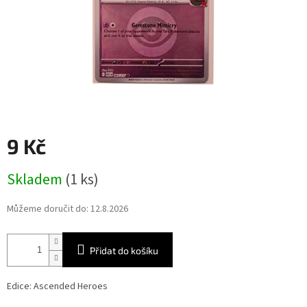
9 Kč
Měrná
Skladem
(1 ks)
cena:
Můžeme doručit do:
12.8.2026
Přidat do košíku
Edice: Ascended Heroes