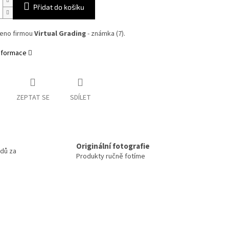
Přidat do košíku
eno firmou
Virtual Grading
- známka (7).
informace
ZEPTAT SE
SDÍLET
m
Originální fotografie
odů za
Produkty ručně fotíme