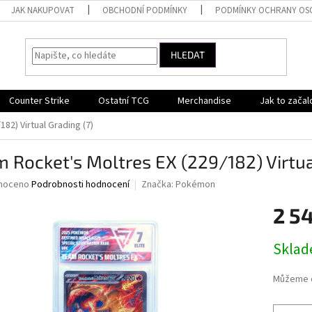
JAK NAKUPOVAT
OBCHODNÍ PODMÍNKY
PODMÍNKY OCHRANY OS
HLEDAT
Counter Strike
Ostatní TCG
Merchandise
Jak to začal
82) Virtual Grading (7)
 Rocket's Moltres EX (229/182) Virtua
né
noceno
Podrobnosti hodnocení
Značka:
Pokémon
ní
2 5
u
Měrná
Skla
cena:
ek.
Můžeme d