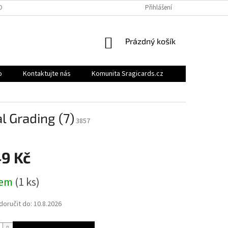
OBNÍCH ÚDAJŮ
BONUSOVÝ PROGRAM
MOJE OBJEDNÁVKA
Přihlášení
NÁKUPNÍ
Prázdný košík
KOŠÍK
o
Kontaktujte nás
Komunita Sragicards.cz
l Grading (7)
3857
49 Kč
dem
(1 ks)
oručit do:
10.8.2026