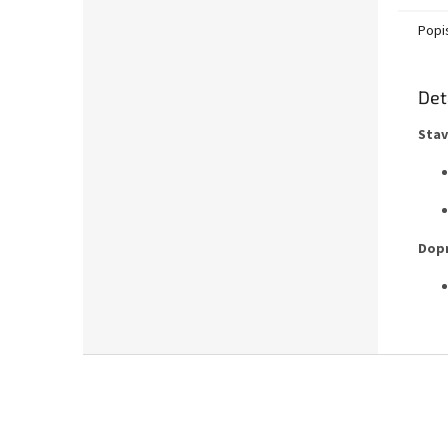
Popi
Det
Stav
Dopr
Z
á
p
a