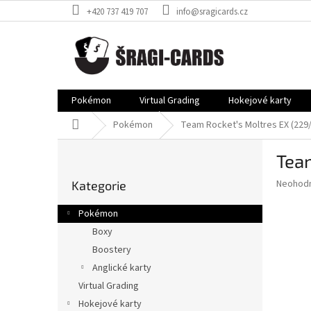
Přejít
+420 737 419 707
info@sragicards.cz
na
obsah
Pokémon
Virtual Grading
Hokejové karty
Domů
Pokémon
Team Rocket's Moltres EX (229/1
P
Team
o
Přeskočit
s
Průměr
Neohod
Kategorie
kategorie
t
hodnoce
r
produkt
Pokémon
a
je
Boxy
0,0
n
z
Boostery
n
5
í
Anglické karty
hvězdič
p
Virtual Grading
a
Hokejové karty