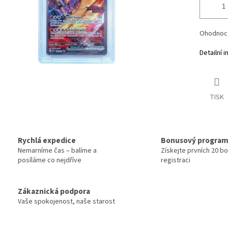
Ohodnoc
Detailní 
TISK
Rychlá expedice
Bonusový progra
Nemarníme čas – balíme a
Získejte prvních 20 b
posíláme co nejdříve
registraci
Zákaznická podpora
Vaše spokojenost, naše starost