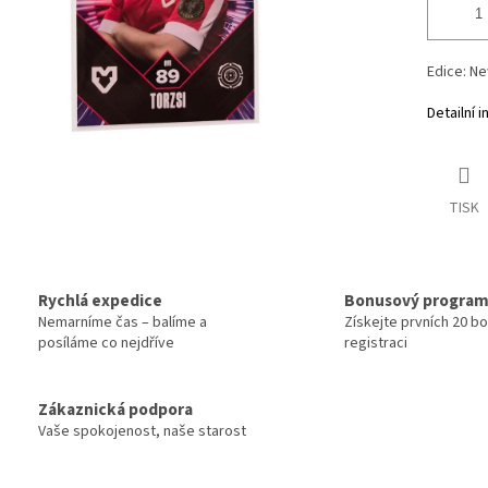
Edice: N
Detailní 
TISK
Rychlá expedice
Bonusový progra
Nemarníme čas – balíme a
Získejte prvních 20 b
posíláme co nejdříve
registraci
Zákaznická podpora
Vaše spokojenost, naše starost