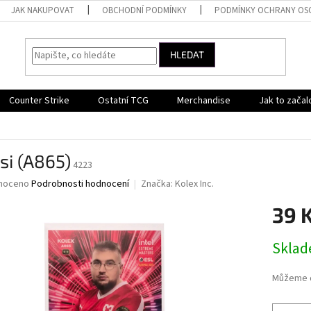
JAK NAKUPOVAT
OBCHODNÍ PODMÍNKY
PODMÍNKY OCHRANY OS
HLEDAT
Counter Strike
Ostatní TCG
Merchandise
Jak to začal
si (A865)
4223
né
noceno
Podrobnosti hodnocení
Značka:
Kolex Inc.
ní
39 
u
Měrná
Skla
cena:
ek.
Můžeme d