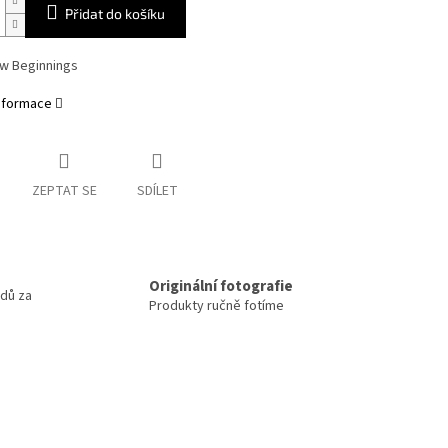
Přidat do košíku
ew Beginnings
informace
ZEPTAT SE
SDÍLET
m
Originální fotografie
odů za
Produkty ručně fotíme