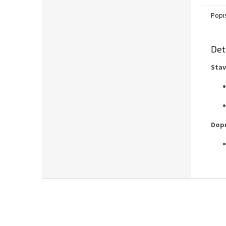
Popi
Det
Stav
Dopr
Z
á
p
a