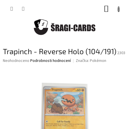
Přejít
NÁKUP
na
obsah
KOŠÍK
Trapinch - Reverse Holo (104/191)
2303
Průměrné
Neohodnoceno
Podrobnosti hodnocení
Značka:
Pokémon
hodnocení
produktu
je
0,0
z
5
hvězdiček.