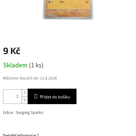
9 Kč
Měrná
Skladem
(1 ks)
cena:
Můžeme doručit do:
12.8.2026
Přidat do košíku
Edice :
Surging Sparks
Detailní informace