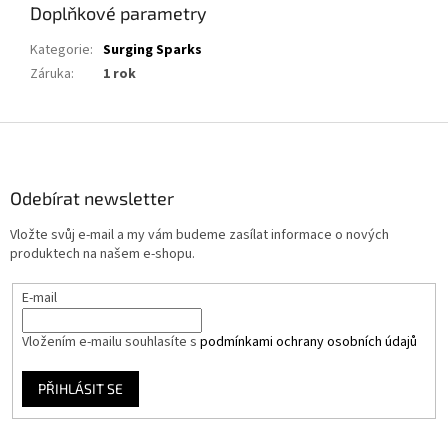
Doplňkové parametry
Kategorie
:
Surging Sparks
Záruka
:
1 rok
Z
á
p
a
Odebírat newsletter
t
Vložte svůj e-mail a my vám budeme zasílat informace o nových
í
produktech na našem e-shopu.
E-mail
Vložením e-mailu souhlasíte s
podmínkami ochrany osobních údajů
PŘIHLÁSIT SE