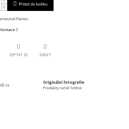
Přidat do košíku
hantasmal Flames
informace
ZEPTAT SE
SDÍLET
m
Originální fotografie
odů za
Produkty ručně fotíme