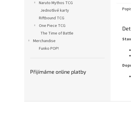
Naruto Mythos TCG
Popi
Jednotlivé karty
Riftbound TCG
One Piece TCG
Det
The Time of Battle
Stav
Merchandise
Funko POP!
Dopr
Přijímáme online platby
Z
á
p
a
t