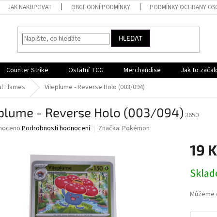
JAK NAKUPOVAT
OBCHODNÍ PODMÍNKY
PODMÍNKY OCHRANY OS
HLEDAT
Counter Strike
Ostatní TCG
Merchandise
Jak to začal
l Flames
Vileplume - Reverse Holo (003/094)
eplume - Reverse Holo (003/094)
3650
né
noceno
Podrobnosti hodnocení
Značka:
Pokémon
ní
19 K
u
Měrná
Skla
cena:
ek.
Můžeme d