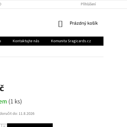
OBNÍCH ÚDAJŮ
BONUSOVÝ PROGRAM
MOJE OBJEDNÁVKA
Přihlášení
NÁKUPNÍ
Prázdný košík
KOŠÍK
o
Kontaktujte nás
Komunita Sragicards.cz
č
dem
(1 ks)
oručit do:
11.8.2026