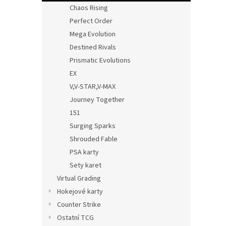
n
Chaos Rising
e
Perfect Order
l
Mega Evolution
Destined Rivals
Prismatic Evolutions
EX
V,V-STAR,V-MAX
Journey Together
151
Surging Sparks
Shrouded Fable
PSA karty
Sety karet
Virtual Grading
Hokejové karty
Counter Strike
Ostatní TCG