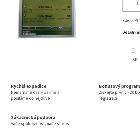
Edice: P
Detailní 
TISK
Rychlá expedice
Bonusový progra
Nemarníme čas – balíme a
Získejte prvních 20 b
posíláme co nejdříve
registraci
Zákaznická podpora
Vaše spokojenost, naše starost