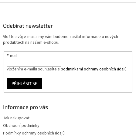
Z
á
p
a
Odebírat newsletter
t
Vložte svůj e-mail a my vám budeme zasílat informace o nových
í
produktech na našem e-shopu.
E-mail
Vložením e-mailu souhlasíte s
podmínkami ochrany osobních údajů
PŘIHLÁSIT SE
Informace pro vás
Jak nakupovat
Obchodní podmínky
Podmínky ochrany osobních údajů