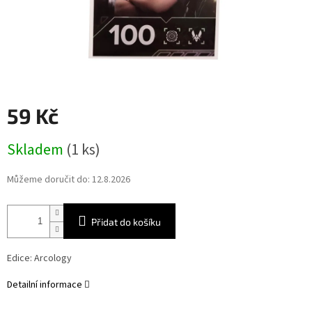
59 Kč
Měrná
Skladem
(1 ks)
cena:
Můžeme doručit do:
12.8.2026
Přidat do košíku
Edice: Arcology
Detailní informace